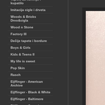
kupatilo
Imitacija cigle i drveta
Woods & Bricks
Drvo&cigla
Wood n Stone
Factory III
Dečije tapete i bordure
Boys & Girls
Kids & Teens II
My life is sweet
Pop Skin
Rasch
Eijffinger - American
Archive
Eijffinger - Black & White
Eijffinger - Baltimore