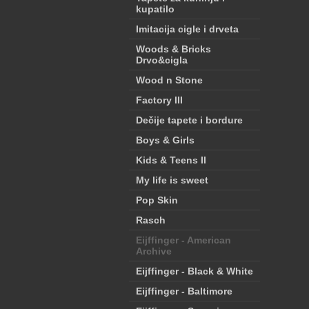
kupatilo
Imitacija cigle i drveta
Woods & Bricks
Drvo&cigla
Wood n Stone
Factory III
Dečije tapete i bordure
Boys & Girls
Kids & Teens II
My life is sweet
Pop Skin
Rasch
Eijffinger - American
Archive
Eijffinger - Black & White
Eijffinger - Baltimore