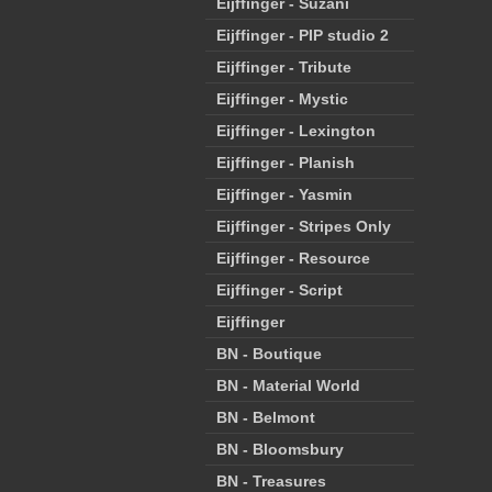
Eijffinger - Suzani
Eijffinger - PIP studio 2
Eijffinger - Tribute
Eijffinger - Mystic
Eijffinger - Lexington
Eijffinger - Planish
Eijffinger - Yasmin
Eijffinger - Stripes Only
Eijffinger - Resource
Eijffinger - Script
Eijffinger
BN - Boutique
BN - Material World
BN - Belmont
BN - Bloomsbury
BN - Treasures