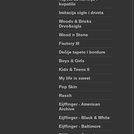
kupatilo
Imitacija cigle i drveta
Woods & Bricks
Drvo&cigla
Wood n Stone
Factory III
Dečije tapete i bordure
Boys & Girls
Kids & Teens II
My life is sweet
Pop Skin
Rasch
Eijffinger - American
Archive
Eijffinger - Black & White
Eijffinger - Baltimore