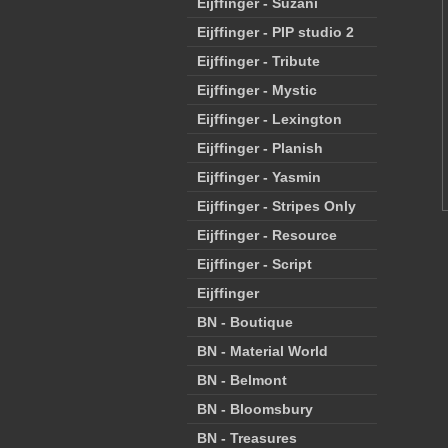
Eijffinger - Suzani
Eijffinger - PIP studio 2
Eijffinger - Tribute
Eijffinger - Mystic
Eijffinger - Lexington
Eijffinger - Planish
Eijffinger - Yasmin
Eijffinger - Stripes Only
Eijffinger - Resource
Eijffinger - Script
Eijffinger
BN - Boutique
BN - Material World
BN - Belmont
BN - Bloomsbury
BN - Treasures